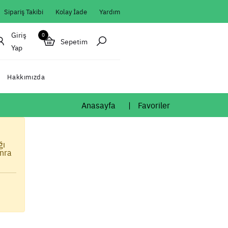
Sipariş Takibi
Kolay İade
Yardım
Giriş
0
Sepetim
Yap
Hakkımızda
Anasayfa
Favoriler
ğı
onra