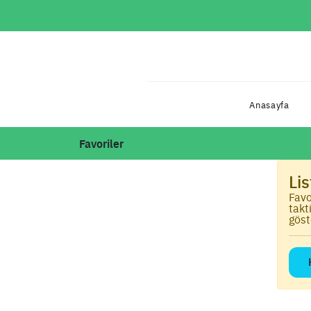
Anasayfa
Favoriler
Li
Favo
takt
göst