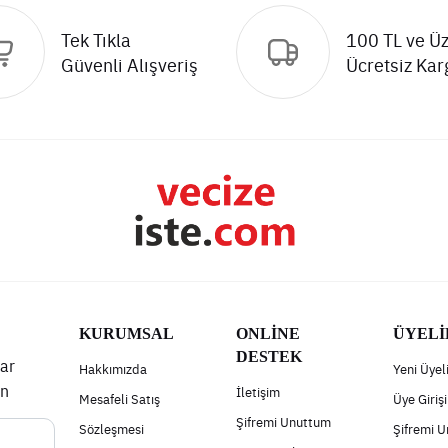
Tek Tıkla
100 TL ve Üz
Güvenli Alışveriş
Ücretsiz Kar
KURUMSAL
ONLİNE
ÜYELİ
DESTEK
ar
Hakkımızda
Yeni Üyel
un
İletişim
Mesafeli Satış
Üye Girişi
Şifremi Unuttum
Sözleşmesi
Şifremi 