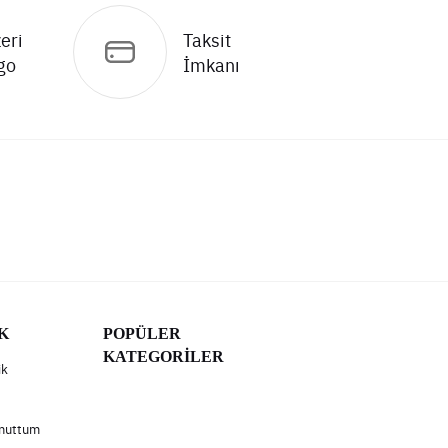
eri
Taksit
go
İmkanı
K
POPÜLER
KATEGORİLER
ik
Unuttum