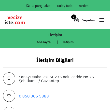
Sipariş Takibi
Kolay İade
Yardım
0
Sepetim
İletişim
Anasayfa
İletişim
İletişim Bilgileri
Sanayi Mahallesi 60236 nolu cadde No 25.
Şehitkamil / Gaziantep
0 850 305 5888