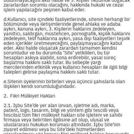
zararlardan sorumlu olacağını, hakkında hukuki ve cezai
işlem yapılacağını peşinen kabul eder.
d.Kullanıcı, site içindeki faaliyetlerinde, sitenin herhangi bir
bölümünde veya iletişimlerinde genel ahlaka ve adaba
aykırı, kanuna aykırı, 3. Kişilerin haklarını zedeleyen,
yanıltıcı, saldırgan, müstehcen, pornografik, kişilik haklarını
zedeleyen, telif haklarına aykırı, yasa dışı faaliyetleri teşvik
eden içerikler üretmeyeceğini, paylaşmayacağını kabul
eder. Aksi halde oluşacak zarardan tamamen kendisi
sorumludur ve bu durumda ‘Site’ yetkilileri, bu tür
hesapları askıya alabilir, sona erdirebilir, yasal süreç
başlatma hakkını saklı tutar. Bu sebeple yargı
mercilerinden etkinlik veya kullanıcı hesapları ile ilgili bilgi
talepleri gelirse paylaşma hakkını saklı tutar.
e.Sitenin üyelerinin birbirleri veya üçüncü şahıslarla olan
ilişkileri kendi sorumluluğundadır.
2. Fikri Mülkiyet Hakları
2.1. İşbu Site’de yer alan ünvan, işletme adı, marka,
patent, logo, tasarım, bilgi ve yöntem gibi tescilli veya
tescilsiz tüm fikri mülkiyet hakları site işleteni ve sahibi
firmaya veya belirtilen ilgilisine ait olup, ulusal ve
uluslararası hukukun koruması altındadır. İşbu Site’nin
ziyaret edilmesi veya bu Site’deki hizmetlerden
yararlanılması söz konusu fikri mülkiyet hakları konusunda