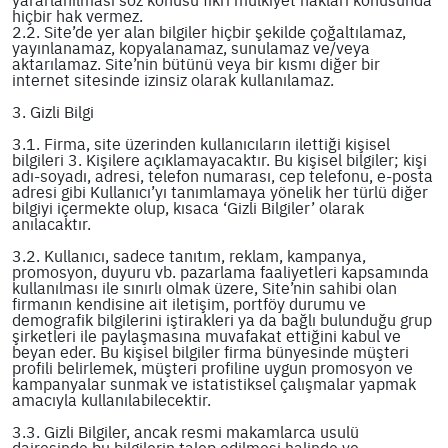
hiçbir hak vermez.
2.2. Site’de yer alan bilgiler hiçbir şekilde çoğaltılamaz,
yayınlanamaz, kopyalanamaz, sunulamaz ve/veya
aktarılamaz. Site’nin bütünü veya bir kısmı diğer bir
internet sitesinde izinsiz olarak kullanılamaz.
3. Gizli Bilgi
3.1. Firma, site üzerinden kullanıcıların ilettiği kişisel
bilgileri 3. Kişilere açıklamayacaktır. Bu kişisel bilgiler; kişi
adı-soyadı, adresi, telefon numarası, cep telefonu, e-posta
adresi gibi Kullanıcı’yı tanımlamaya yönelik her türlü diğer
bilgiyi içermekte olup, kısaca ‘Gizli Bilgiler’ olarak
anılacaktır.
3.2. Kullanıcı, sadece tanıtım, reklam, kampanya,
promosyon, duyuru vb. pazarlama faaliyetleri kapsamında
kullanılması ile sınırlı olmak üzere, Site’nin sahibi olan
firmanın kendisine ait iletişim, portföy durumu ve
demografik bilgilerini iştirakleri ya da bağlı bulunduğu grup
şirketleri ile paylaşmasına muvafakat ettiğini kabul ve
beyan eder. Bu kişisel bilgiler firma bünyesinde müşteri
profili belirlemek, müşteri profiline uygun promosyon ve
kampanyalar sunmak ve istatistiksel çalışmalar yapmak
amacıyla kullanılabilecektir.
3.3. Gizli Bilgiler, ancak resmi makamlarca usulü
dairesinde bu bilgilerin talep edilmesi halinde ve