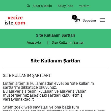
Sipariş Takibi
Kolay İade
Yardım
0
Sepetim
Site Kullanım Şartları
Anasayfa
Site Kullanım Şartları
Site Kullanım Şartları
SİTE KULLANIM ŞARTLARI
Lütfen sitemizi kullanmadan evvel bu ‘site kullanım
şartları’nı dikkatlice okuyunuz.
Bu alışveriş sitesini kullanan ve alışveriş yapan
müşterilerimiz aşağıdaki şartları kabul etmiş
varsayılmaktadır:
Sitemizdeki web sayfaları ve ona bağlı tüm
sayfalar vecizeiste.com adresindeki