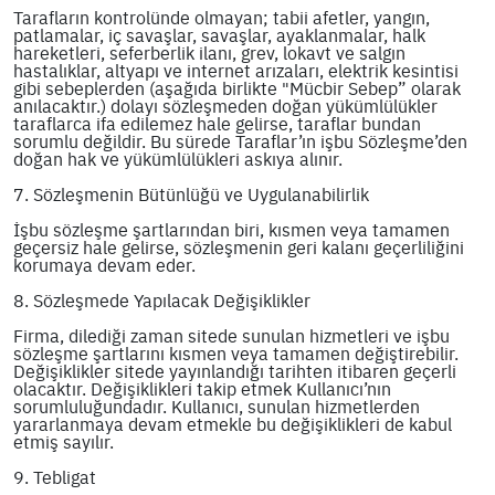
Tarafların kontrolünde olmayan; tabii afetler, yangın,
patlamalar, iç savaşlar, savaşlar, ayaklanmalar, halk
hareketleri, seferberlik ilanı, grev, lokavt ve salgın
hastalıklar, altyapı ve internet arızaları, elektrik kesintisi
gibi sebeplerden (aşağıda birlikte "Mücbir Sebep” olarak
anılacaktır.) dolayı sözleşmeden doğan yükümlülükler
taraflarca ifa edilemez hale gelirse, taraflar bundan
sorumlu değildir. Bu sürede Taraflar’ın işbu Sözleşme’den
doğan hak ve yükümlülükleri askıya alınır.
7. Sözleşmenin Bütünlüğü ve Uygulanabilirlik
İşbu sözleşme şartlarından biri, kısmen veya tamamen
geçersiz hale gelirse, sözleşmenin geri kalanı geçerliliğini
korumaya devam eder.
8. Sözleşmede Yapılacak Değişiklikler
Firma, dilediği zaman sitede sunulan hizmetleri ve işbu
sözleşme şartlarını kısmen veya tamamen değiştirebilir.
Değişiklikler sitede yayınlandığı tarihten itibaren geçerli
olacaktır. Değişiklikleri takip etmek Kullanıcı’nın
sorumluluğundadır. Kullanıcı, sunulan hizmetlerden
yararlanmaya devam etmekle bu değişiklikleri de kabul
etmiş sayılır.
9. Tebligat