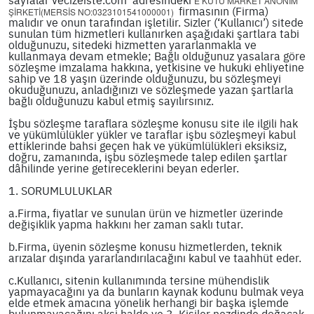
E KUTU MARKET ANONİM
firmasının (Firma)
ŞİRKETİ(MERSİS NO:0323101541000001)
malıdır ve onun tarafından işletilir. Sizler (‘Kullanıcı’) sitede
sunulan tüm hizmetleri kullanırken aşağıdaki şartlara tabi
olduğunuzu, sitedeki hizmetten yararlanmakla ve
kullanmaya devam etmekle; Bağlı olduğunuz yasalara göre
sözleşme imzalama hakkına, yetkisine ve hukuki ehliyetine
sahip ve 18 yaşın üzerinde olduğunuzu, bu sözleşmeyi
okuduğunuzu, anladığınızı ve sözleşmede yazan şartlarla
bağlı olduğunuzu kabul etmiş sayılırsınız.
İşbu sözleşme taraflara sözleşme konusu site ile ilgili hak
ve yükümlülükler yükler ve taraflar işbu sözleşmeyi kabul
ettiklerinde bahsi geçen hak ve yükümlülükleri eksiksiz,
doğru, zamanında, işbu sözleşmede talep edilen şartlar
dâhilinde yerine getireceklerini beyan ederler.
1. SORUMLULUKLAR
a.Firma, fiyatlar ve sunulan ürün ve hizmetler üzerinde
değişiklik yapma hakkını her zaman saklı tutar.
b.Firma, üyenin sözleşme konusu hizmetlerden, teknik
arızalar dışında yararlandırılacağını kabul ve taahhüt eder.
c.Kullanıcı, sitenin kullanımında tersine mühendislik
yapmayacağını ya da bunların kaynak kodunu bulmak veya
elde etmek amacına yönelik herhangi bir başka işlemde
bulunmayacağını aksi halde ve 3. Kişiler nezdinde doğacak