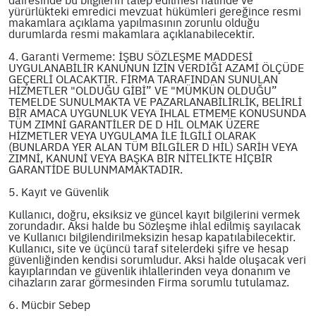
yürürlükteki emredici mevzuat hükümleri gereğince resmi
makamlara açıklama yapılmasının zorunlu olduğu
durumlarda resmi makamlara açıklanabilecektir.
4. Garanti Vermeme: İŞBU SÖZLEŞME MADDESİ
UYGULANABİLİR KANUNUN İZİN VERDİĞİ AZAMİ ÖLÇÜDE
GEÇERLİ OLACAKTIR. FİRMA TARAFINDAN SUNULAN
HİZMETLER "OLDUĞU GİBİ” VE "MÜMKÜN OLDUĞU”
TEMELDE SUNULMAKTA VE PAZARLANABİLİRLİK, BELİRLİ
BİR AMACA UYGUNLUK VEYA İHLAL ETMEME KONUSUNDA
TÜM ZIMNİ GARANTİLER DE D HİL OLMAK ÜZERE
HİZMETLER VEYA UYGULAMA İLE İLGİLİ OLARAK
(BUNLARDA YER ALAN TÜM BİLGİLER D HİL) SARİH VEYA
ZIMNİ, KANUNİ VEYA BAŞKA BİR NİTELİKTE HİÇBİR
GARANTİDE BULUNMAMAKTADIR.
5. Kayıt ve Güvenlik
Kullanıcı, doğru, eksiksiz ve güncel kayıt bilgilerini vermek
zorundadır. Aksi halde bu Sözleşme ihlal edilmiş sayılacak
ve Kullanıcı bilgilendirilmeksizin hesap kapatılabilecektir.
Kullanıcı, site ve üçüncü taraf sitelerdeki şifre ve hesap
güvenliğinden kendisi sorumludur. Aksi halde oluşacak veri
kayıplarından ve güvenlik ihlallerinden veya donanım ve
cihazların zarar görmesinden Firma sorumlu tutulamaz.
6. Mücbir Sebep