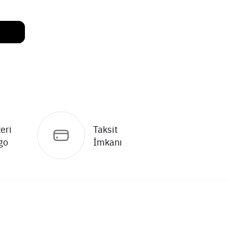
eri
Taksit
go
İmkanı