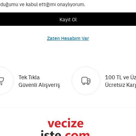
duğumu ve kabul ettiğimi onaylıyorum.
Kayıt Ol
Zaten Hesabım Var
Tek Tıkla
100 TL ve Üz
Güvenli Alışveriş
Ücretsiz Kar