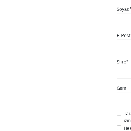
Soyad
E-Post
Şifre*
Gsm
Tar
izi
Hes