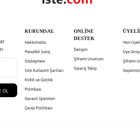
KURUMSAL
ONLİNE
ÜYELİ
DESTEK
ar
Hakkımızda
Yeni Üyel
un
İletişim
Mesafeli Satış
Üye Girişi
Şifremi Unuttum
Sözleşmesi
Şifremi 
Sipariş Takip
Site Kullanım Şartları
Sepetiniz
KVKK ve Gizlilik
Politikası
 OL
Garanti İşlemleri
Çerez Politikası
Sosyal Medya