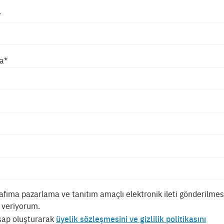
*
a*
afıma pazarlama ve tanıtım amaçlı elektronik ileti gönderilme
n veriyorum.
ap oluşturarak
üyelik sözleşmesini ve gizlilik politikasını