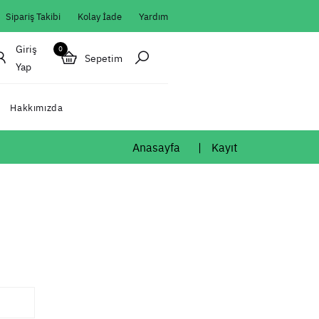
Sipariş Takibi
Kolay İade
Yardım
Giriş
0
Sepetim
Yap
Hakkımızda
Anasayfa
Kayıt