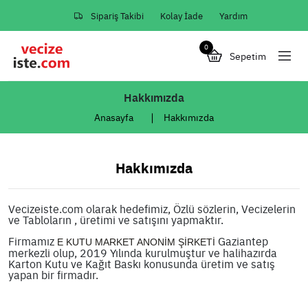
Sipariş Takibi
Kolay İade
Yardım
0
Sepetim
Hakkımızda
Anasayfa
Hakkımızda
Hakkımızda
Vecizeiste.com olarak hedefimiz, Özlü sözlerin, Vecizelerin
ve Tabloların , üretimi ve satışını yapmaktır.
Firmamız
Gaziantep
E KUTU MARKET ANONİM ŞİRKETİ
merkezli olup, 2019 Yılında kurulmuştur ve halihazırda
Karton Kutu ve Kağıt Baskı konusunda üretim ve satış
yapan bir firmadır.