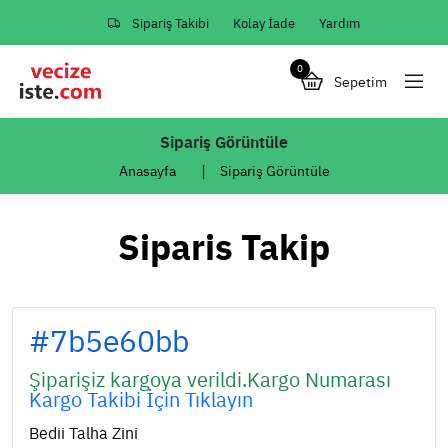
Sipariş Takibi
Kolay İade
Yardım
0
Sepetim
Sipariş Görüntüle
Anasayfa
Sipariş Görüntüle
Siparis Takip
#7b5e60bb
Şiparişiz kargoya verildi.Kargo Numarası
Kargo Takibi İçin Tıklayın
Bedii Talha Zini