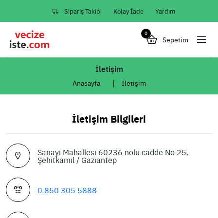
Sipariş Takibi
Kolay İade
Yardım
0
Sepetim
İletişim
Anasayfa
İletişim
İletişim Bilgileri
Sanayi Mahallesi 60236 nolu cadde No 25.
Şehitkamil / Gaziantep
0 850 305 5888