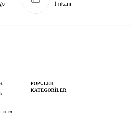
go
İmkanı
K
POPÜLER
KATEGORİLER
ik
Unuttum