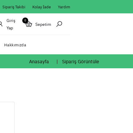
Sipariş Takibi
Kolay İade
Yardım
Giriş
0
Sepetim
Yap
Hakkımızda
Anasayfa
Sipariş Görüntüle