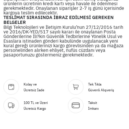
ürünlerin ücretinin kredi kartı veya havale ile ödenmesi
gerekmektedir. Onaylanan siparişler 2-7 iş günü içerisinde
kargoya teslim edilecektir.
TESLİMAT SIRASINDA İBRAZ EDİLMESİ GEREKEN
BELGELER
Bilgi Teknolojileri ve İletişim Kurulu’nun 27/12/2016 tarih
ve 2016/DK-YED/517 sayılı kararı ile onaylanan Posta
Gönderilerine İli?kin Güvenlik Tedbirlerine Yönelik Usul ve
Esaslara istinaden gönderi kabulünde uygulanacak yeni
kural gereği ürünlerinizi kargo görevlisinden ya da mağaza
personelinden alırken ehliyet, nufüs cüzdanı veya
pasaportunuzu göstermeniz gerekmektedir.
Kolay ve
Tek Tıkla
Ücretsiz İade
Güvenli Alışveriş
100 TL ve Üzeri
Taksit
Ücretsiz Kargo
İmkanı