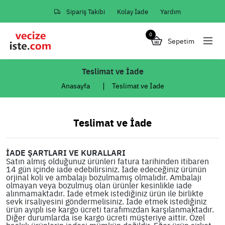
Sipariş Takibi
Kolay İade
Yardım
0
Sepetim
Teslimat ve İade
Anasayfa
Teslimat ve İade
Teslimat ve İade
İADE ŞARTLARI VE KURALLARI
Satın almış olduğunuz ürünleri fatura tarihinden itibaren
14 gün içinde iade edebilirsiniz. İade edeceğiniz ürünün
orjinal koli ve ambalajı bozulmamış olmalıdır. Ambalajı
olmayan veya bozulmuş olan ürünler kesinlikle iade
alınmamaktadır. İade etmek istediğiniz ürün ile birlikte
sevk irsaliyesini göndermelisiniz. İade etmek istediğiniz
ürün ayıplı ise kargo ücreti tarafımızdan karşılanmaktadır.
Diğer durumlarda ise kargo ücreti müşteriye aittir. Özel