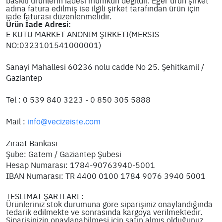
baskılı ürünlerin iadesi mümkün değildir. Eğer ürün şirket
adına fatura edilmiş ise ilgili şirket tarafından ürün için
iade faturası düzenlenmelidir.
Ürün İade Adresi:
E KUTU MARKET ANONİM ŞİRKETİ(MERSİS
NO:0323101541000001)
Sanayi Mahallesi 60236 nolu cadde No 25. Şehitkamil /
Gaziantep
Tel : 0 539 840 3223 - 0 850 305 5888
Mail :
info@vecizeiste.com
Ziraat Bankası
Şube: Gatem / Gaziantep Şubesi
Hesap Numarası: 1784-90763940-5001
IBAN Numarası: TR 4400 0100 1784 9076 3940 5001
TESLİMAT ŞARTLARI :
Ürünleriniz stok durumuna göre siparişiniz onaylandığında
tedarik edilmekte ve sonrasında kargoya verilmektedir.
Siparişinizin onaylanabilmesi için satın almış olduğunuz