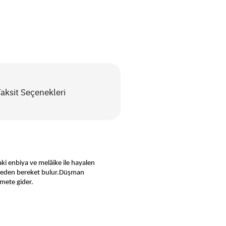
aksit Seçenekleri
aki enbiya ve melâike ile hayalen
t eden bereket bulur.
Düşman
hmete gider.