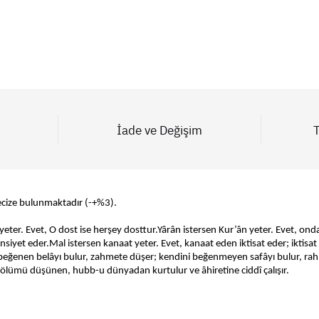
İade ve Değişim
T
ecize bulunmaktadır (-+%3).
 yeter. Evet, O dost ise herşey dosttur.
Yârân istersen Kur’ân yeter. Evet, ond
nsiyet eder.
Mal istersen kanaat yeter. Evet, kanaat eden iktisat eder; iktisa
ni beğenen belâyı bulur, zahmete düşer; kendini beğenmeyen safâyı bulur, ra
 ölümü düşünen, hubb-u dünyadan kurtulur ve âhiretine ciddî çalışır.