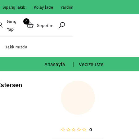
Sipariş Takibi
Kolay İade
Yardım
Giriş
0
Sepetim
Yap
Hakkımızda
Anasayfa
Vecize İste
İstersen
0