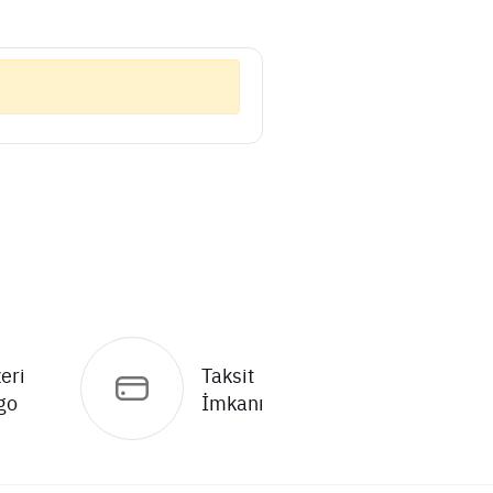
z
eri
Taksit
go
İmkanı