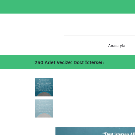
Anasayfa
250 Adet Vecize: Dost İstersen