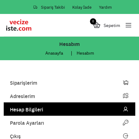
Sipariş Takibi
Kolay İade
Yardım
0
Sepetim
Hesabım
Anasayfa
Hesabım
Siparişlerim
Adreslerim
Hesap Bilgileri
Parola Ayarları
Çıkış