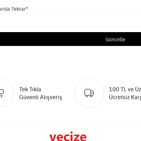
arola Tekrar*
Güncelle
Tek Tıkla
100 TL ve Üz
Güvenli Alışveriş
Ücretsiz Kar