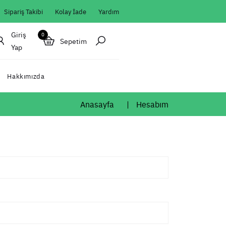
Sipariş Takibi
Kolay İade
Yardım
Giriş
0
Sepetim
Yap
Hakkımızda
Anasayfa
Hesabım