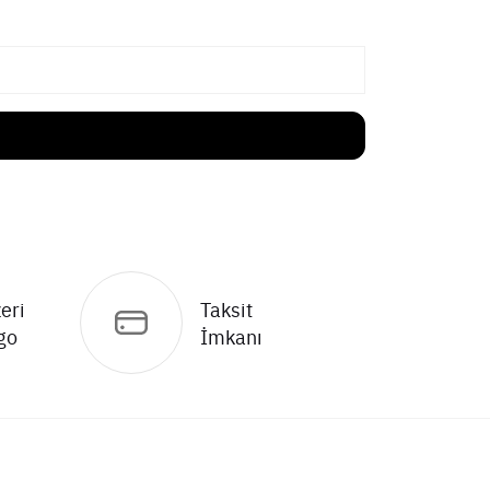
eri
Taksit
go
İmkanı